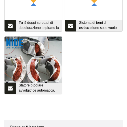
Tyr-5 doppi serbatoi di
Sistema di forni di
decolorazione aspirano la
essiccazione sotto vuoto
macchina per la
a basso costo a prezzo
decolorazione dell'olio
all'ingrosso per
idraulico
laboratorio
Statore bipolare,
avvolgitrice automatica,
avvolgitore bobina motore