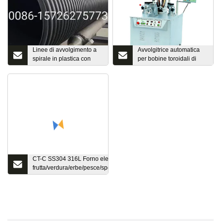
Linee di avvolgimento a
Avvolgitrice automatica
spirale in plastica con
per bobine toroidali di
pareti profilate per
grandi dimensioni (serie
macchine per estrusione
SS300)
di tubi/serbatoi senza
saldatura, macchine per
estrusione di tubi per
fognatura in HDPE
CT-C SS304 316L Forno elettrico industriale sottovuoto per
frutta/verdura/erbe/pesce/spezie/fiori/aglio/essiccatore/forno
di essiccazione a circolazione di aria calda per alimenti