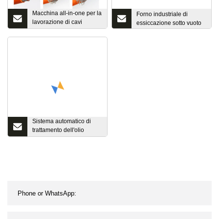
Macchina all-in-one per la
Forno industriale di
lavorazione di cavi
essiccazione sotto vuoto
schermati a cinque
stazioni. Macchina per la
spelatura, la rimozione
della pellicola, il taglio
della rete, la rotazione
della rete e la spelatura
dell'isolante
Sistema automatico di
trattamento dell'olio
isolante sotto vuoto da
4000 Lph