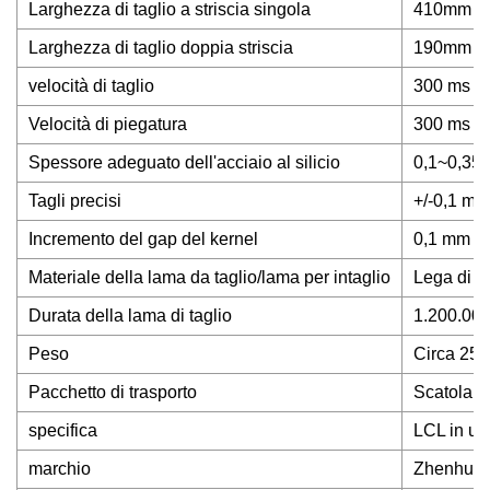
Larghezza di taglio a striscia singola
410mm
Larghezza di taglio doppia striscia
190mm
velocità di taglio
300 ms pe
Velocità di piegatura
300 ms p
Spessore adeguato dell'acciaio al silicio
0,1~0,3
Tagli precisi
+/-0,1 mm
Incremento del gap del kernel
0,1 mm
Materiale della lama da taglio/lama per intaglio
Lega di c
Durata della lama di taglio
1.200.000
Peso
Circa 250
Pacchetto di trasporto
Scatola d
specifica
LCL in un
marchio
Zhenhua