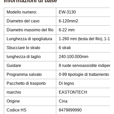
Informazioni di base
Modello numero:
EW-3130
Diametro del cavo
6-120mm2
Diametro massimo del filo
6-22 mm
Lunghezza di spogliatura
1-260 mm (testa del filo), 1-120
Sbucciare lo strato
6 strati
lunghezza di taglio
240-100.000mm
Guidare
8 ruote servoassistite indipe
Programma salvato
0-99 tipologie di trattamento de
Pacchetto di trasporto
Di legno
marchio
EASTONTECH
Origine
Cina
Codice HS
8479899990