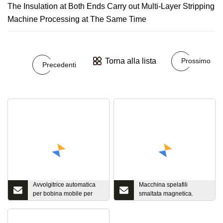
Torna alla lista
Prossimo
Precedenti
Avvolgitrice automatica
Macchina spelafili
per bobina mobile per
smaltata magnetica.
altoparlante
Rimuovere la macchina
per la rimozione della
vernice dura