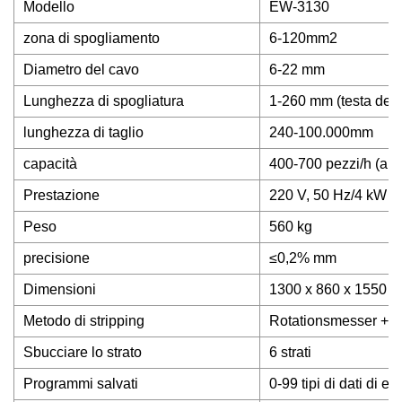
Modello
EW-3130
zona di spogliamento
6-120mm2
Diametro del cavo
6-22 mm
Lunghezza di spogliatura
1-260 mm (testa del f
lunghezza di taglio
240-100.000mm
capacità
400-700 pezzi/h (a s
Prestazione
220 V, 50 Hz/4 kW
Peso
560 kg
precisione
≤0,2% mm
Dimensioni
1300 x 860 x 1550 
Metodo di stripping
Rotationsmesser + A
Sbucciare lo strato
6 strati
Programmi salvati
0-99 tipi di dati di e